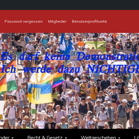
Passwort vergessen
Mitglieder
Benutzerprofilseite
nder
Recht & Gesetz
Weltgeschehen
L