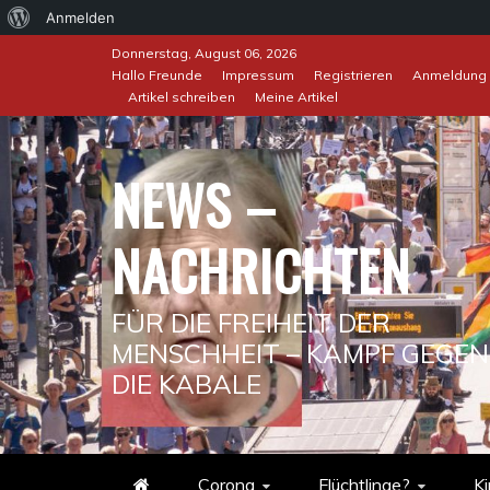
Über
Anmelden
Skip
WordPress
Donnerstag, August 06, 2026
to
Hallo Freunde
Impressum
Registrieren
Anmeldung
Artikel schreiben
Meine Artikel
content
NEWS –
NACHRICHTEN
FÜR DIE FREIHEIT DER
MENSCHHEIT – KAMPF GEGEN
DIE KABALE
Corona
Flüchtlinge?
Ki