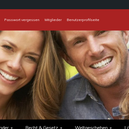
Passwort vergessen
Mitglieder
Benutzerprofilseite
nder
Recht & Gesetz
Weltgeschehen
L