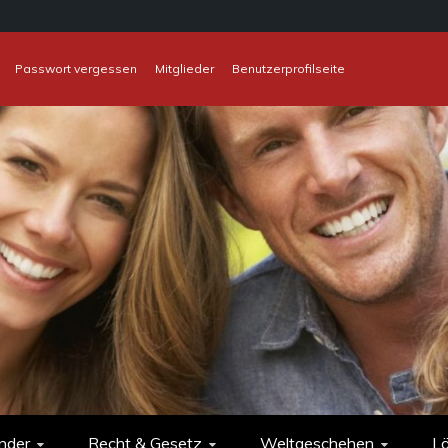
Passwort vergessen
Mitglieder
Benutzerprofilseite
nder
Recht & Gesetz
Weltgeschehen
L