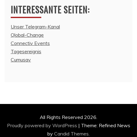
INTERESSANTE SEITEN:
Unser Telegram-Kanal
Qlobal-Change
Connectiv Events
Tagesereignis
Cumusav
All Rights Reserved 2026.
Proudly powered by WordPress
|
Theme: Refined News
by
Candid Themes
.