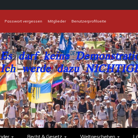
Passwort vergessen
Mitglieder
Benutzerprofilseite
nder
Recht & Gesetz
Weltgeschehen
L