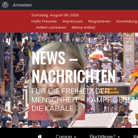
Über
Anmelden
Skip
WordPress
Samstag, August 08, 2026
to
Hallo Freunde
Impressum
Registrieren
Anmeldung
Artikel schreiben
Meine Artikel
content
NEWS –
NACHRICHTEN
FÜR DIE FREIHEIT DER
MENSCHHEIT – KAMPF GEGEN
DIE KABALE
Corona
Flüchtlinge?
Ki