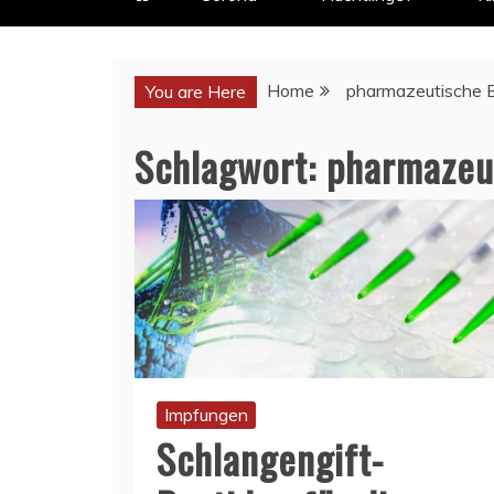
Home
pharmazeutische 
You are Here
Schlagwort:
pharmazeu
Impfungen
Schlangengift-