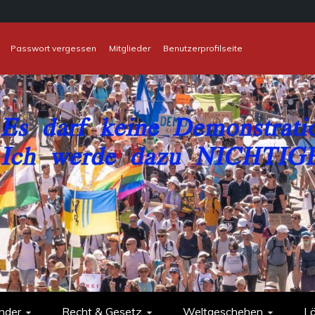
Passwort vergessen
Mitglieder
Benutzerprofilseite
nder
Recht & Gesetz
Weltgeschehen
L