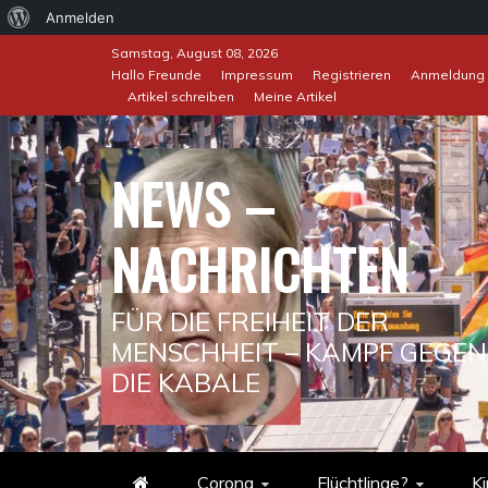
Über
Anmelden
Skip
WordPress
Samstag, August 08, 2026
to
Hallo Freunde
Impressum
Registrieren
Anmeldung
Artikel schreiben
Meine Artikel
content
NEWS –
NACHRICHTEN
FÜR DIE FREIHEIT DER
MENSCHHEIT – KAMPF GEGEN
DIE KABALE
Corona
Flüchtlinge?
Ki