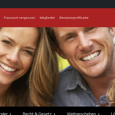
Passwort vergessen
Mitglieder
Benutzerprofilseite
nder
Recht & Gesetz
Weltgeschehen
L