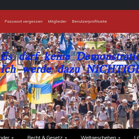
Passwort vergessen
Mitglieder
Benutzerprofilseite
nder
Recht & Gesetz
Weltgeschehen
L