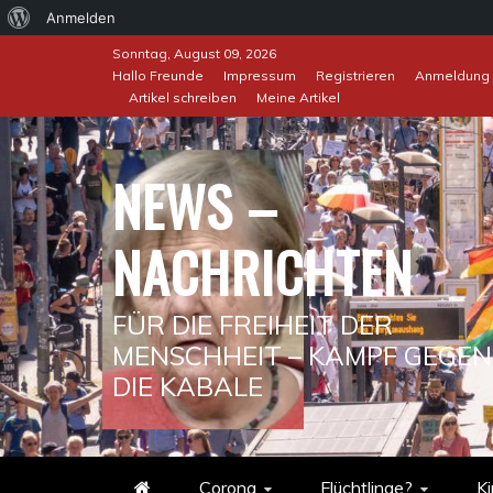
Über
Anmelden
Skip
WordPress
Sonntag, August 09, 2026
to
Hallo Freunde
Impressum
Registrieren
Anmeldung
Artikel schreiben
Meine Artikel
content
NEWS –
NACHRICHTEN
FÜR DIE FREIHEIT DER
MENSCHHEIT – KAMPF GEGEN
DIE KABALE
Corona
Flüchtlinge?
Ki