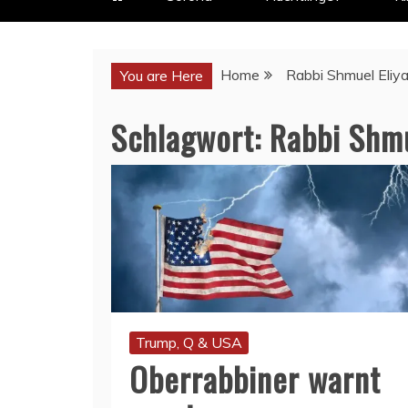
Home
Rabbi Shmuel Eliy
You are Here
Schlagwort:
Rabbi Shmu
Trump, Q & USA
Oberrabbiner warnt