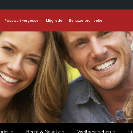
Passwort vergessen
Mitglieder
Benutzerprofilseite
nder
Recht & Gesetz
Weltgeschehen
L