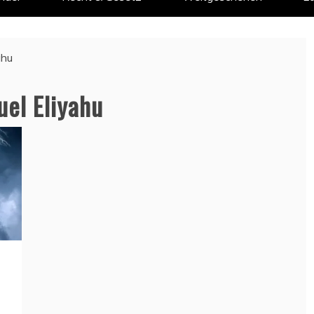
ahu
el Eliyahu