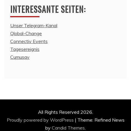
INTERESSANTE SEITEN:
Unser Telegram-Kanal
Qlobal-Change
Connectiv Events
Tagesereignis
Cumusav
All Rights Reserved 2026.
Proudly powered by WordPress
|
Theme: Refined News
by
Candid Themes
.