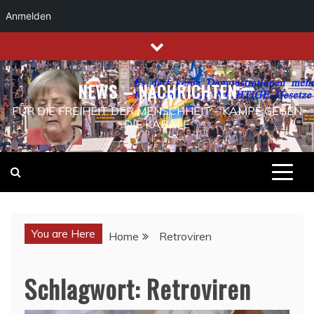
Anmelden
Skip
to
content
NEWS – NACHRICHTEN
FÜR DIE FREIHEIT DER MENSCHHEIT – KAMPF GEGEN
DIE KABALE
You are Here
Home
Retroviren
Schlagwort:
Retroviren