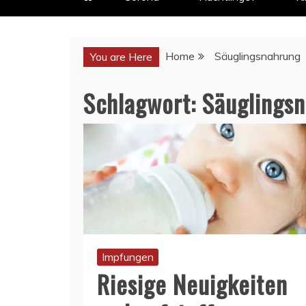
Home
Säuglingsnahrung
You are Here
Schlagwort:
Säuglings
Impfungen
Riesige Neuigkeiten