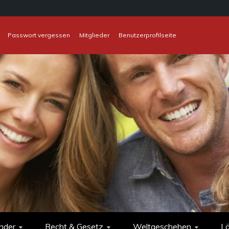
Passwort vergessen
Mitglieder
Benutzerprofilseite
nder
Recht & Gesetz
Weltgeschehen
L