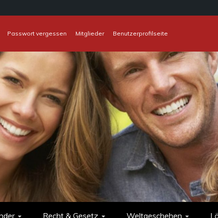
Passwort vergessen
Mitglieder
Benutzerprofilseite
nder
Recht & Gesetz
Weltgeschehen
L