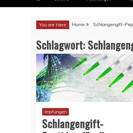
Home
Schlangengift-Pep
You are Here
Schlagwort:
Schlangeng
Impfungen
Schlangengift-