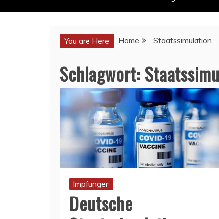
Home
Staatssimulation
You are Here
Schlagwort:
Staatssimu
Impfungen
Deutsche