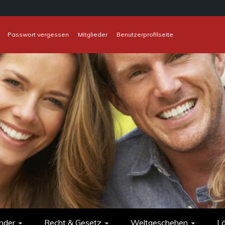
Passwort vergessen
Mitglieder
Benutzerprofilseite
nder
Recht & Gesetz
Weltgeschehen
L