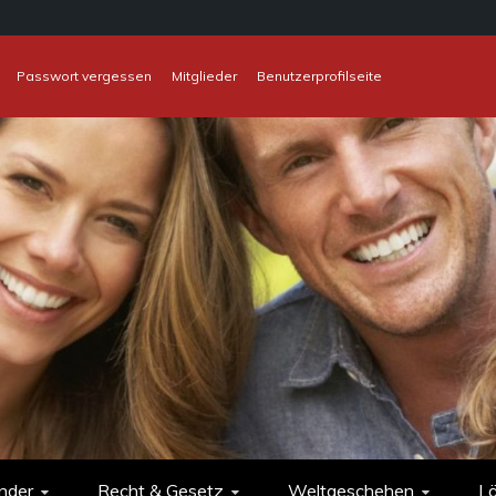
Passwort vergessen
Mitglieder
Benutzerprofilseite
nder
Recht & Gesetz
Weltgeschehen
L