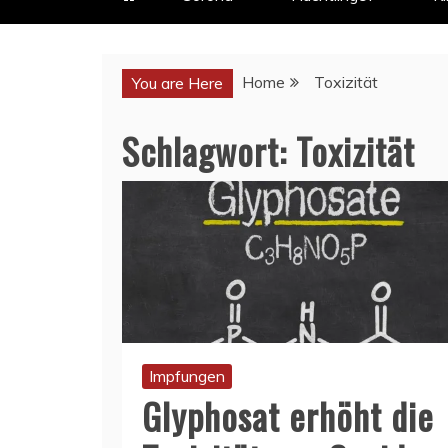
Home
Toxizität
You are Here
Schlagwort:
Toxizität
Impfungen
Glyphosat erhöht die