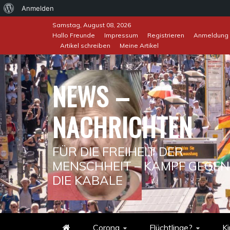
Über
Anmelden
Skip
WordPress
Samstag, August 08, 2026
to
Hallo Freunde
Impressum
Registrieren
Anmeldung
Artikel schreiben
Meine Artikel
content
NEWS –
NACHRICHTEN
FÜR DIE FREIHEIT DER
MENSCHHEIT – KAMPF GEGEN
DIE KABALE
Corona
Flüchtlinge?
Ki