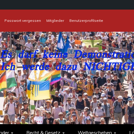
Passwort vergessen
Mitglieder
Benutzerprofilseite
nder
Recht & Gesetz
Weltgeschehen
L