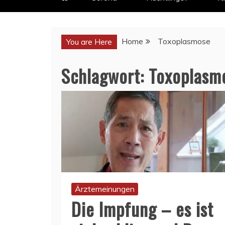
Home
Toxoplasmose
You are Here
Schlagwort:
Toxoplasm
Ärztemeinungen
Die Impfung – es ist