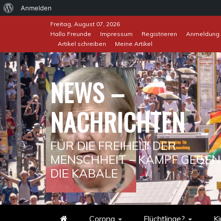
Über
Anmelden
Skip
WordPress
Freitag, August 07, 2026
to
Hallo Freunde
Impressum
Registrieren
Anmeldung
Artikel schreiben
Meine Artikel
content
NEWS –
NACHRICHTEN
FÜR DIE FREIHEIT DER
MENSCHHEIT – KAMPF GEGEN
DIE KABALE
Corona
Flüchtlinge?
Ki