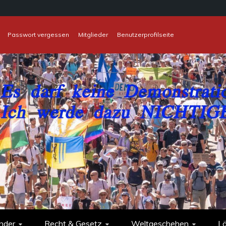
Passwort vergessen
Mitglieder
Benutzerprofilseite
nder
Recht & Gesetz
Weltgeschehen
L