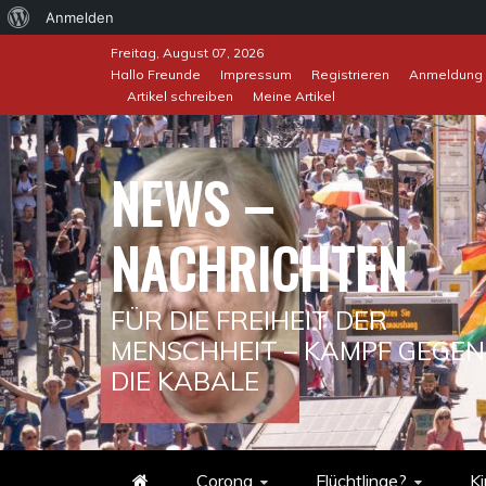
Über
Anmelden
Skip
WordPress
Freitag, August 07, 2026
to
Hallo Freunde
Impressum
Registrieren
Anmeldung
Artikel schreiben
Meine Artikel
content
NEWS –
NACHRICHTEN
FÜR DIE FREIHEIT DER
MENSCHHEIT – KAMPF GEGEN
DIE KABALE
Corona
Flüchtlinge?
Ki