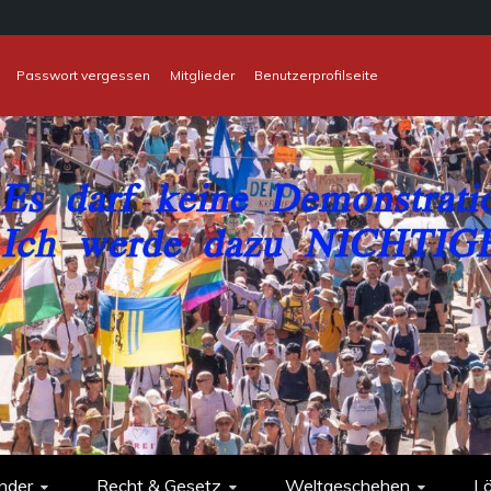
Passwort vergessen
Mitglieder
Benutzerprofilseite
nder
Recht & Gesetz
Weltgeschehen
L