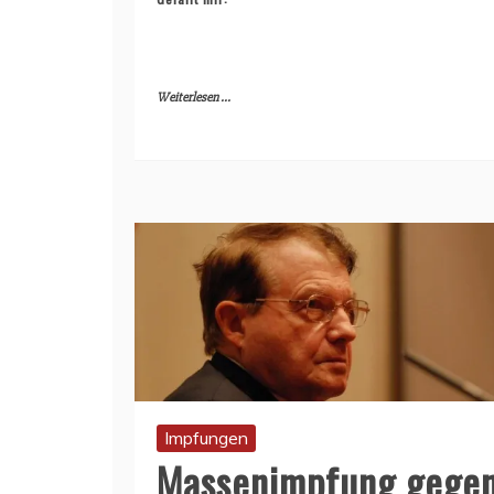
Weiterlesen ...
Impfungen
Massenimpfung gege