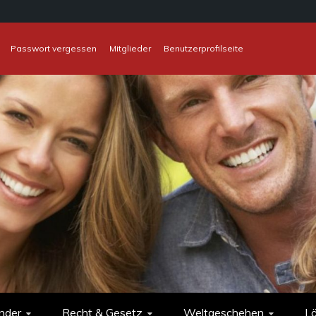
Passwort vergessen
Mitglieder
Benutzerprofilseite
nder
Recht & Gesetz
Weltgeschehen
L