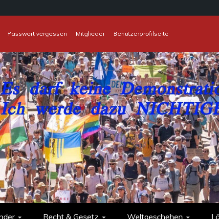
Passwort vergessen
Mitglieder
Benutzerprofilseite
nder
Recht & Gesetz
Weltgeschehen
L