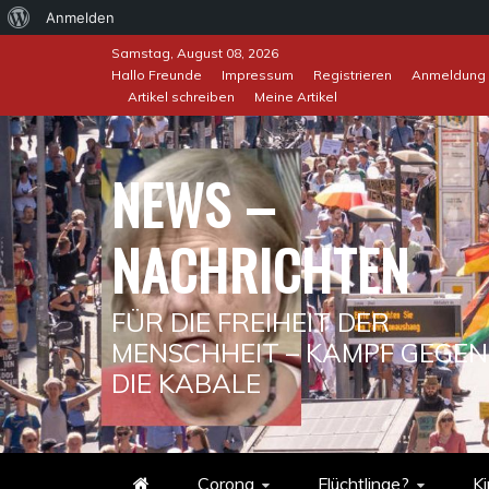
Über
Anmelden
Skip
WordPress
Samstag, August 08, 2026
to
Hallo Freunde
Impressum
Registrieren
Anmeldung
Artikel schreiben
Meine Artikel
content
NEWS –
NACHRICHTEN
FÜR DIE FREIHEIT DER
MENSCHHEIT – KAMPF GEGEN
DIE KABALE
Corona
Flüchtlinge?
Ki