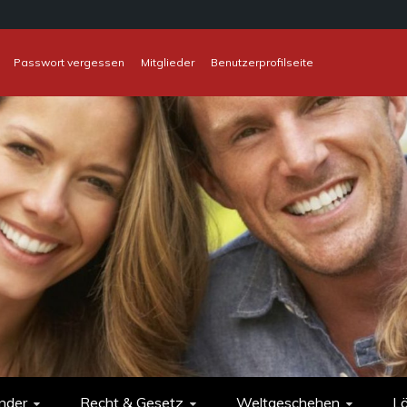
Passwort vergessen
Mitglieder
Benutzerprofilseite
nder
Recht & Gesetz
Weltgeschehen
L