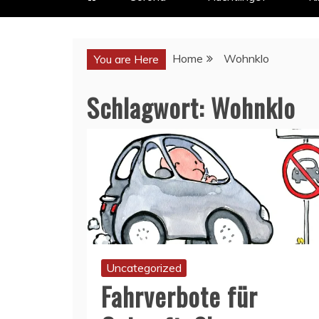
Home
Wohnklo
You are Here
Schlagwort:
Wohnklo
Uncategorized
Fahrverbote für