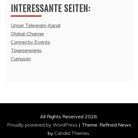
INTERESSANTE SEITEN:
Unser Telegram-Kanal
Qlobal-Change
Connectiv Events
Tagesereignis
Cumusav
All Rights Reserved 2026.
Proudly powered by WordPress
|
Theme: Refined News
by
Candid Themes
.