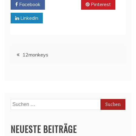
Facebook
Twitter
Pinterest
Linkedin
Beitragsnavigation
12monkeys
Suchen
nach:
NEUESTE BEITRÄGE