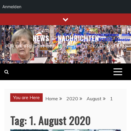
Anmelden
Skip
to
content
NEWS – NACHRICHTEN
FÜR DIE FREIHEIT DER MENSCHHEIT – KAMPF GEGEN
DIE KABALE
You are Here
Home
2020
August
1
Tag:
1. August 2020