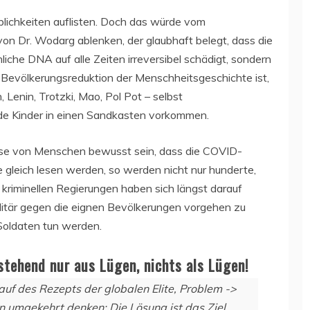
lichkeiten auflisten. Doch das würde vom
von Dr. Wodarg ablenken, der glaubhaft belegt, dass die
che DNA auf alle Zeiten irreversibel schädigt, sondern
n Bevölkerungsreduktion der Menschheitsgeschichte ist,
 Lenin, Trotzki, Mao, Pol Pot – selbst
 Kinder in einen Sandkasten vorkommen.
 Masse von Menschen bewusst sein, dass die COVID-
e gleich lesen werden, so werden nicht nur hunderte,
 kriminellen Regierungen haben sich längst darauf
ilitär gegen die eignen Bevölkerungen vorgehen zu
e Soldaten tun werden.
stehend nur aus Lügen, nichts als Lügen!
lauf des Rezepts der globalen Elite, Problem ->
 umgekehrt denken: Die Lösung ist das Ziel.