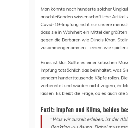
Man könnte noch hunderte solcher Unglaub
anschließenden wissenschaftliche Artikel 
Covid-19-Impfung nicht nur unsere menschli
dass sie in Wahrheit ein Mittel der größte
gegen die Barbaren wie Djingis Khan, Stalin,
zusammengenommen – einem wie spielende
Eines ist klar: Sollte es einer kritischen
Impfung tatsächlich das beinhaltet, was Si
sondern hunderttausende Köpfe rollen. Die
vorbereitet und würden nicht zögern, ihr M
lassen. Es bleibt die Frage, ob es auch all
Fazit: lmpfen und Klima, beides be
“
Was wir zurzeit erleben, ist der Ab
Reaktion -> Lösung. Dabei muss man