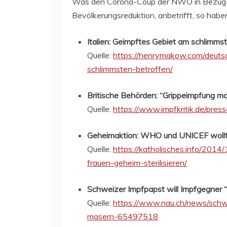
Was den Corona-Coup der NWO in Bezug auf
Bevölkerungsreduktion, anbetrifft, so hab
Italien: Geimpftes Gebiet am schlimms
Quelle:
https://henrymakow.com/deutsc
schlimmsten-betroffen/
Britische Behörden: “Grippeimpfung ma
Quelle:
https://www.impfkritik.de/pre
Geheimaktion: WHO und UNICEF wollten
Quelle:
https://katholisches.info/2014
frauen-geheim-sterilisieren/
Schweizer Impfpapst will Impfgegner “
Quelle:
https://www.nau.ch/news/sch
masern-65497518