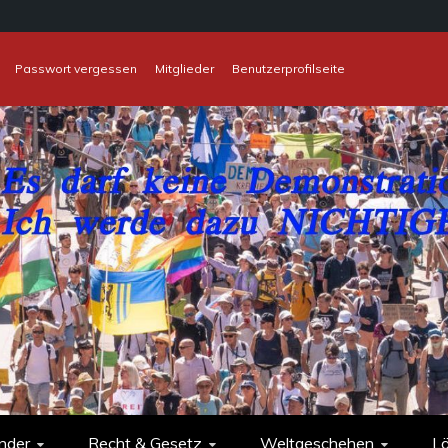
Passwort vergessen
Mitglieder
Benutzerprofilseite
nder
Recht & Gesetz
Weltgeschehen
L