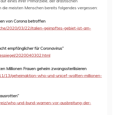
 eines ihrer Primärziele, der drastischen
en die meisten Menschen bereits folgendes vergessen:
ten von Corona betroffen
he/2020/03/22/italien-geimpftes-gebiet-ist-am-
cht empfänglicher für Coronavirus”
ssespiegel/2020040302.html
 Millionen Frauen geheim zwangssterilisieren
/11/13/geheimaktion-who-und-unicef-wollten-millionen-
ausrotten”
weiz/who-und-bund-warnen-vor-ausbreitung-der-