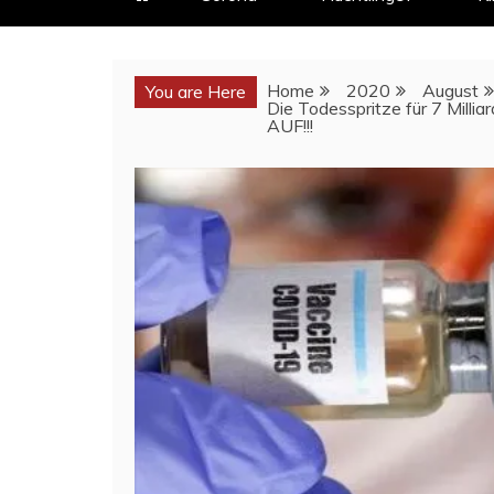
Home
2020
August
You are Here
Die Todesspritze für 7 Mi
AUF!!!