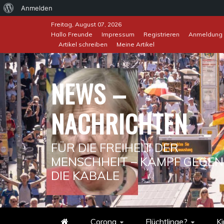
Über
Anmelden
Skip
WordPress
Freitag, August 07, 2026
to
Hallo Freunde
Impressum
Registrieren
Anmeldung
Artikel schreiben
Meine Artikel
content
NEWS –
NACHRICHTEN
FÜR DIE FREIHEIT DER
MENSCHHEIT – KAMPF GEGEN
DIE KABALE
Corona
Flüchtlinge?
Ki