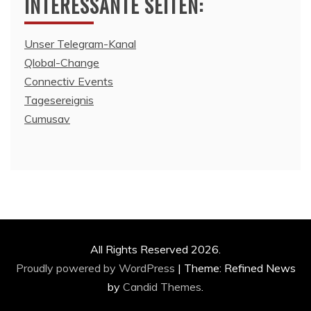
INTERESSANTE SEITEN:
Unser Telegram-Kanal
Qlobal-Change
Connectiv Events
Tagesereignis
Cumusav
All Rights Reserved 2026.
Proudly powered by WordPress
|
Theme: Refined News
by
Candid Themes
.