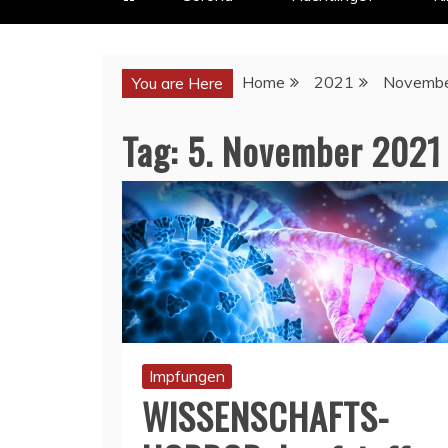
Home
2021
Novemb
You are Here
Tag:
5. November 2021
Impfungen
WISSENSCHAFTS-