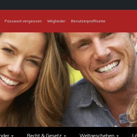
Passwort vergessen
Mitglieder
Benutzerprofilseite
nder
Recht & Gesetz
Weltgeschehen
L