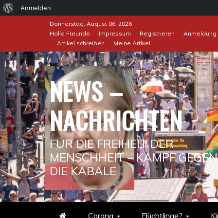
Über
Anmelden
Skip
WordPress
Donnerstag, August 06, 2026
to
Hallo Freunde
Impressum
Registrieren
Anmeldung
Artikel schreiben
Meine Artikel
content
NEWS –
NACHRICHTEN
FÜR DIE FREIHEIT DER
MENSCHHEIT – KAMPF GEGEN
DIE KABALE
Corona
Flüchtlinge?
Ki