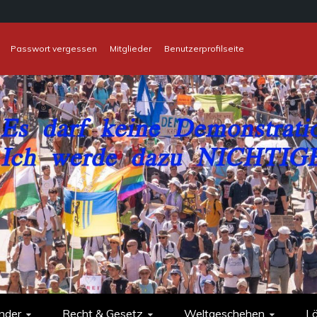
Passwort vergessen
Mitglieder
Benutzerprofilseite
nder
Recht & Gesetz
Weltgeschehen
L