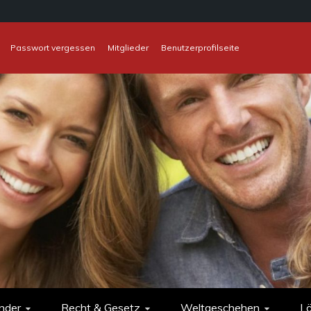
Passwort vergessen
Mitglieder
Benutzerprofilseite
nder
Recht & Gesetz
Weltgeschehen
L