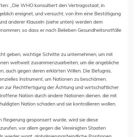
ten: „Die WHO konsultiert den Vertragsstaat, in
eblich ereignet, und versucht, von ihm eine Bestätigung
r und anderer Klauseln (siehe unten) werden dem
enommen, so dass er nach Belieben Gesundheitsnotfälle
 geben, wichtige Schritte zu unternehmen, um mit
onen weltweit zusammenzuarbeiten, um die angebliche
n, auch gegen deren erklärten Willen. Die Befugnis,
tenzielles Instrument, um Nationen zu beschämen,
nn zur Rechtfertigung der Ächtung und wirtschaftlicher
roffene Nation durch andere Nationen dienen, die mit
uldigten Nation schaden und sie kontrollieren wollen.
Regierung gesponsert wurde, wird sie diese
uszurufen, vor allem gegen die Vereinigten Staaten
s wieder wagt, globalisierungsfeindliche Positionen