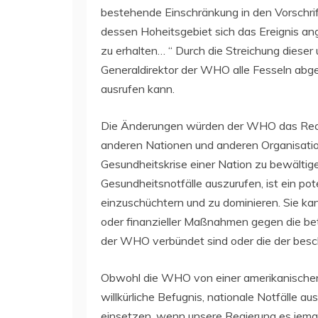
bestehende Einschränkung in den Vorschrif
dessen Hoheitsgebiet sich das Ereignis ang
zu erhalten… “ Durch die Streichung diese
Generaldirektor der WHO alle Fesseln abg
ausrufen kann.
Die Änderungen würden der WHO das Recht
anderen Nationen und anderen Organisati
Gesundheitskrise einer Nation zu bewältige
Gesundheitsnotfälle auszurufen, ist ein po
einzuschüchtern und zu dominieren. Sie ka
oder finanzieller Maßnahmen gegen die bet
der WHO verbündet sind oder die der besch
Obwohl die WHO von einer amerikanischen 
willkürliche Befugnis, nationale Notfälle a
einsetzen, wenn unsere Regierung es jemal