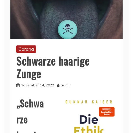
Corona
Schwarze haarige
Zunge
November 14, 2022
admin
„Schwa
rze