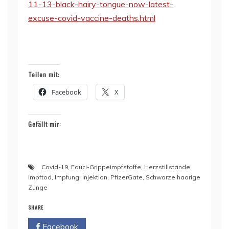
11-13-black-hairy-tongue-now-latest-
excuse-covid-vaccine-deaths.html
Teilen mit:
Facebook
X
Gefällt mir:
Covid-19
,
Fauci-Grippeimpfstoffe
,
Herzstillstände
,
Impftod
,
Impfung
,
Injektion
,
PfizerGate
,
Schwarze haarige
Zunge
SHARE
Facebook
Twitter