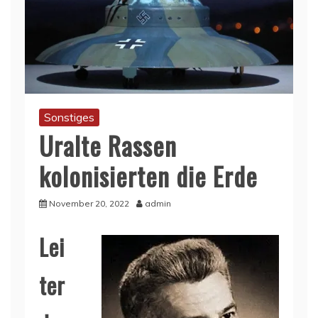
Sonstiges
Uralte Rassen
kolonisierten die Erde
November 20, 2022
admin
Lei
ter