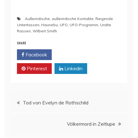
Außerirdische
,
außerirdische Kontakte
,
fliegende
Untertassen
,
Haunebu
,
UFO
,
UFO-Programm
,
Uralte
Rassen
,
Wilbert Smith
SHARE
Facebook
Twitter
Pinterest
Linkedin
Beitragsnavigation
Tod von Evelyn de Rothschild
Völkermord in Zeitlupe