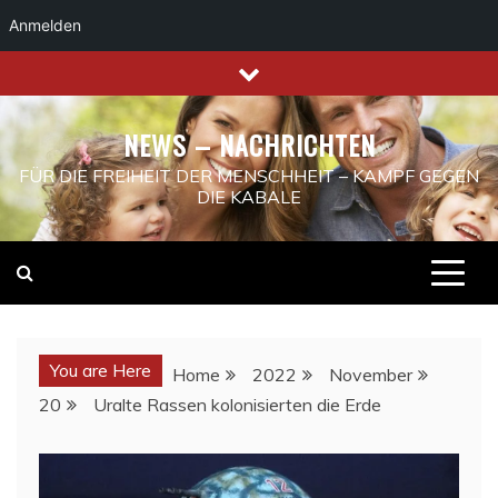
Anmelden
Skip
to
content
NEWS – NACHRICHTEN
FÜR DIE FREIHEIT DER MENSCHHEIT – KAMPF GEGEN
DIE KABALE
You are Here
Home
2022
November
20
Uralte Rassen kolonisierten die Erde