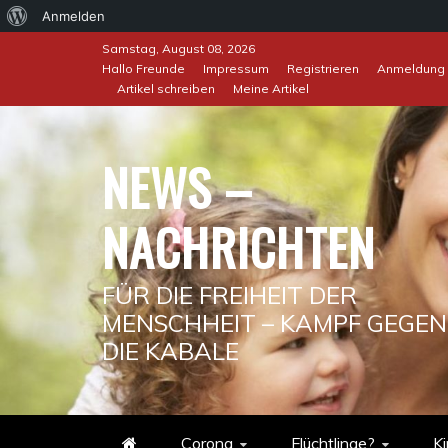
Über
Anmelden
Skip
WordPress
Samstag, August 08, 2026
to
Hallo Freunde
Impressum
Registrieren
Anmeldung
Artikel schreiben
Meine Artikel
content
NEWS –
NACHRICHTEN
FÜR DIE FREIHEIT DER
MENSCHHEIT – KAMPF GEGEN
DIE KABALE
Corona
Flüchtlinge?
Ki