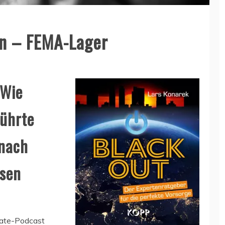
en – FEMA-Lager
 Wie
führte
 nach
ssen
date-Podcast