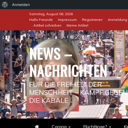
Über
Anmelden
Skip
WordPress
Samstag, August 08, 2026
to
Hallo Freunde
Impressum
Registrieren
Anmeldung
Artikel schreiben
Meine Artikel
content
NEWS –
NACHRICHTEN
FÜR DIE FREIHEIT DER
MENSCHHEIT – KAMPF GEGEN
DIE KABALE
Corona
Flüchtlinge?
Ki