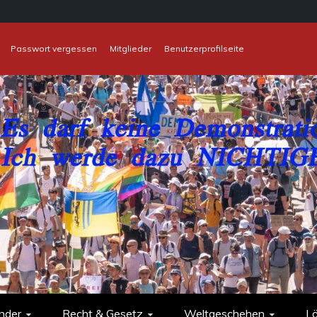
Passwort vergessen
Mitglieder
Benutzerprofilseite
nder
Recht & Gesetz
Weltgeschehen
L