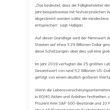
„Das bedeutet, dass die Fälligkeitsleiter 
Jahr beispielsweise mit festverzinslichen 
abgestimmt werden sollte, die mindestens d
entsprechen“, sagt Halligan.
Auf dieser Grundlage wird der Nennwert de
Staaten auf etwa 3,29 Billionen Dollar ges
diese Schätzungen, aber dies soll eine gro
Im Jahr 2019 verfügten die 25 größten L
Gesamtwert von rund 5,2 Billionen US-Dolla
gefolgt von einem deutlich größeren Wert
Wenn die Lebensversicherungsunternehmen i
in 60/40 Aktien und Anleihen festhielten, 
Prozent ihrer S&P 500-Bestände und 10 Pr
etwa 16 Prozent oder ein Sechstel ihrer A