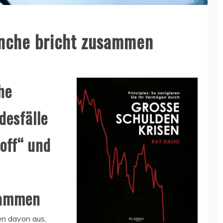
anche bricht zusammen
he
desfälle
off“ und
usammen
n davon aus,