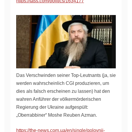
https://tass.com/politics/1634177
Das Verschwinden seiner Top-Leutnants (ja, sie
werden wahrscheinlich CGI produzieren, um
dies als falsch erscheinen zu lassen) hat den
wahren Anführer der völkermörderischen
Regierung der Ukraine aufgespült:
„Oberrabbiner“ Moshe Reuben Azman.
https://the-news.com.ua/en/single/golovnii-