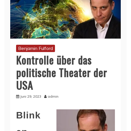
Benjamin Fulford
Kontrolle über das
politische Theater der
USA
Juni 29, 2023
admin
Blink