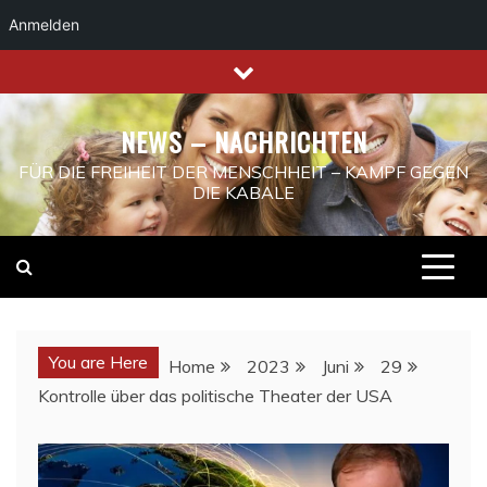
Anmelden
Skip
to
content
NEWS – NACHRICHTEN
FÜR DIE FREIHEIT DER MENSCHHEIT – KAMPF GEGEN
DIE KABALE
You are Here
Home
2023
Juni
29
Kontrolle über das politische Theater der USA