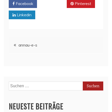
Facebook
Twitter
Pinterest
Linkedin
Beitragsnavigation
annau-e-s
Suchen
nach:
NEUESTE BEITRÄGE