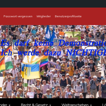
Passwort vergessen
Mitglieder
Benutzerprofilseite
nder
Recht & Gesetz
Weltgeschehen
L