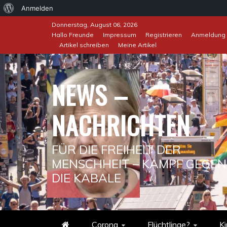
Über
Anmelden
Skip
WordPress
Donnerstag, August 06, 2026
to
Hallo Freunde
Impressum
Registrieren
Anmeldung
Artikel schreiben
Meine Artikel
content
NEWS –
NACHRICHTEN
FÜR DIE FREIHEIT DER
MENSCHHEIT – KAMPF GEGEN
DIE KABALE
Corona
Flüchtlinge?
Ki