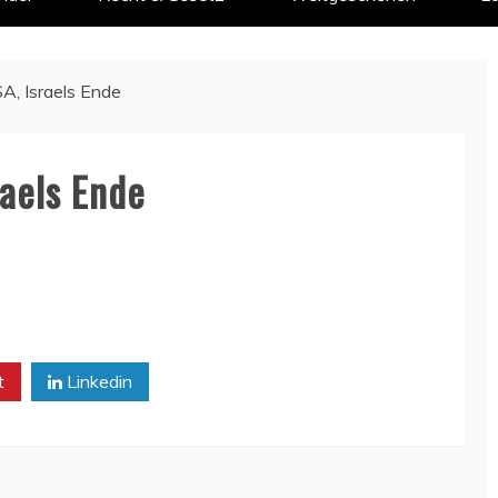
A, Israels Ende
raels Ende
t
Linkedin