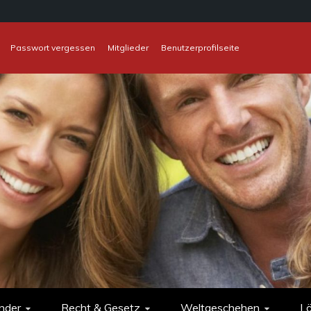
Passwort vergessen
Mitglieder
Benutzerprofilseite
nder
Recht & Gesetz
Weltgeschehen
L