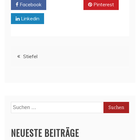
Facebook
Twitter
Pinterest
Linkedin
Beitragsnavigation
Stiefel
Suchen
nach:
NEUESTE BEITRÄGE