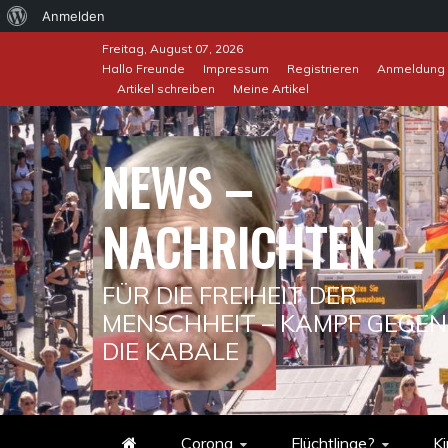
Über
Anmelden
Skip
WordPress
Freitag, August 07, 2026
to
Hallo Freunde
Impressum
Registrieren
Anmeldung
Artikel schreiben
Meine Artikel
content
NEWS –
NACHRICHTEN
FÜR DIE FREIHEIT DER
MENSCHHEIT – KAMPF GEGEN
DIE KABALE
Corona
Flüchtlinge?
Ki