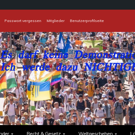
Passwort vergessen
Mitglieder
Benutzerprofilseite
nder
Recht & Gesetz
Weltgeschehen
L