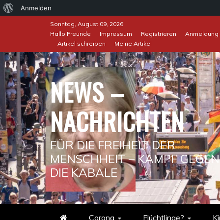
Über
Anmelden
Skip
WordPress
Sonntag, August 09, 2026
to
Hallo Freunde
Impressum
Registrieren
Anmeldung
Artikel schreiben
Meine Artikel
content
NEWS –
NACHRICHTEN
FÜR DIE FREIHEIT DER
MENSCHHEIT – KAMPF GEGEN
DIE KABALE
Corona
Flüchtlinge?
Ki