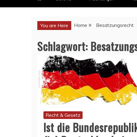
Home
Besatzungsrecht
You are Here
Schlagwort:
Besatzung
Recht & Gesetz
Ist die Bundesrepubli