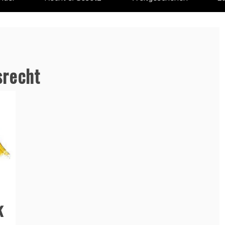
srecht
k