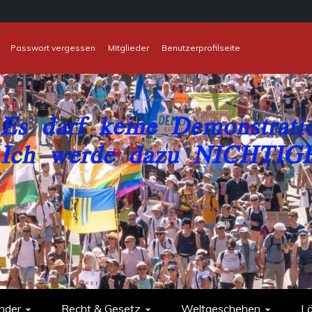
Passwort vergessen
Mitglieder
Benutzerprofilseite
nder
Recht & Gesetz
Weltgeschehen
L