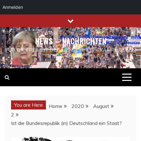
Anmelden
Skip
to
content
NEWS – NACHRICHTEN
FÜR DIE FREIHEIT DER MENSCHHEIT – KAMPF GEGEN
DIE KABALE
You are Here
Home
2020
August
2
Ist die Bundesrepublik (in) Deutschland ein Staat?