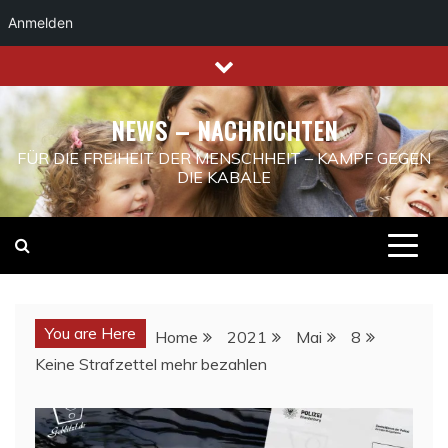
Anmelden
Skip
to
content
NEWS – NACHRICHTEN
FÜR DIE FREIHEIT DER MENSCHHEIT – KAMPF GEGEN
DIE KABALE
You are Here
Home
2021
Mai
8
Keine Strafzettel mehr bezahlen