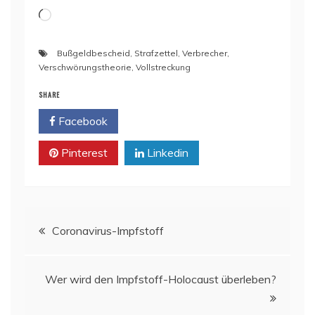
Wird
geladen …
Bußgeldbescheid
,
Strafzettel
,
Verbrecher
,
Verschwörungstheorie
,
Vollstreckung
SHARE
Facebook
Twitter
Pinterest
Linkedin
Beitragsnavigation
Coronavirus-Impfstoff
Wer wird den Impfstoff-Holocaust überleben?