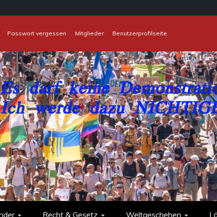
Passwort vergessen
Mitglieder
Benutzerprofilseite
nder
Recht & Gesetz
Weltgeschehen
L