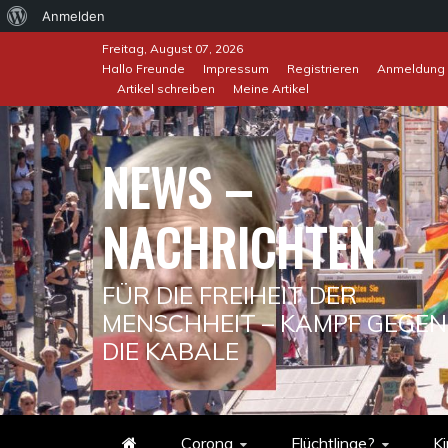
Über
Anmelden
Skip
WordPress
Freitag, August 07, 2026
to
Hallo Freunde
Impressum
Registrieren
Anmeldung
Artikel schreiben
Meine Artikel
content
NEWS –
NACHRICHTEN
FÜR DIE FREIHEIT DER
MENSCHHEIT – KAMPF GEGEN
DIE KABALE
Corona
Flüchtlinge?
Ki