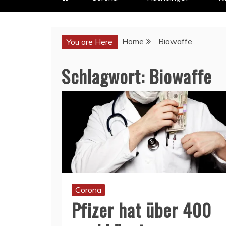
Home
Biowaffe
You are Here
Schlagwort:
Biowaffe
Corona
Pfizer hat über 400