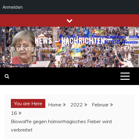
Anmelden
Skip
to
content
NEWS – NACHRICHTEN
FÜR DIE FREIHEIT DER MENSCHHEIT – KAMPF GEGEN
DIE KABALE
You are Here
Home
2022
Februar
16
Biowaffe gegen hämorrhagisches Fieber wird
verbreitet