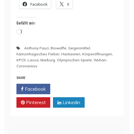
Facebook
X
Gefällt mir:
Wird
geladen …
Anthony Fauci
,
Biowaffe
,
Gegenmittel
,
hämorrhagisches Fieber
,
Hantaviren
,
Körperöffnungen
,
KPCh
,
Lassa
,
Marburg
,
Olympischen Spiele
,
Wuhan-
Coronavirus
SHARE
Facebook
Twitter
Pinterest
Linkedin
Beitragsnavigation