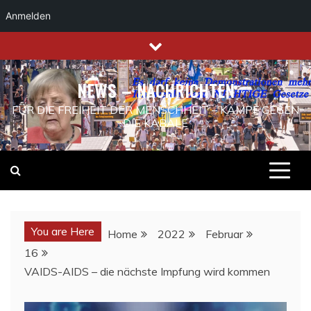
Anmelden
Skip
to
content
NEWS – NACHRICHTEN
FÜR DIE FREIHEIT DER MENSCHHEIT – KAMPF GEGEN
DIE KABALE
You are Here
Home
2022
Februar
16
VAIDS-AIDS – die nächste Impfung wird kommen