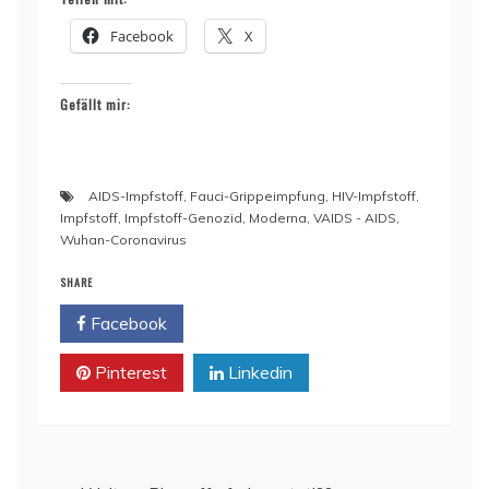
Facebook
X
Gefällt mir:
AIDS-Impfstoff
,
Fauci-Grippeimpfung
,
HIV-Impfstoff
,
Impfstoff
,
Impfstoff-Genozid
,
Moderna
,
VAIDS - AIDS
,
Wuhan-Coronavirus
SHARE
Facebook
Twitter
Pinterest
Linkedin
Beitragsnavigation