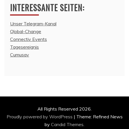
INTERESSANTE SEITEN:
Unser Telegram-Kanal
Qlobal-Change
Connectiv Events
Tagesereignis
Cumusav
All Rights Reserved 2026.
Proudly powered by WordPress
|
Theme: Refined News
by
Candid Themes
.