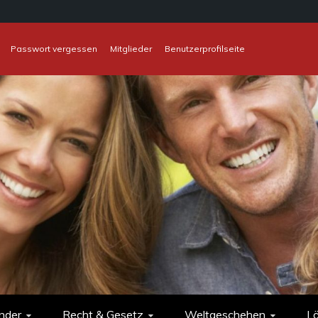
Passwort vergessen
Mitglieder
Benutzerprofilseite
nder
Recht & Gesetz
Weltgeschehen
L