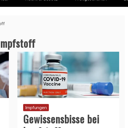
off
Impfstoff
Impfungen
Gewissensbisse bei