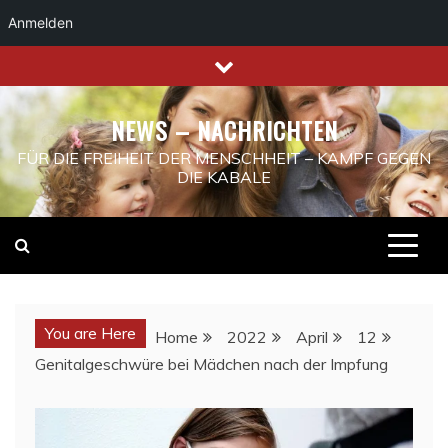
Anmelden
Skip
to
content
NEWS – NACHRICHTEN
FÜR DIE FREIHEIT DER MENSCHHEIT – KAMPF GEGEN
DIE KABALE
You are Here
Home
2022
April
12
Genitalgeschwüre bei Mädchen nach der Impfung