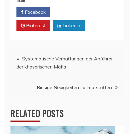
SHARE
Facebook
Twitter
Pinterest
Linkedin
Beitragsnavigation
Systematische Verhaftungen der Anführer
der khasarischen Mafia
Riesige Neuigkeiten zu Impfstoffen
RELATED POSTS