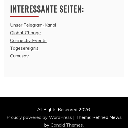
INTERESSANTE SEITEN:
Unser Telegram-Kanal
Qlobal-Change
Connectiv Events
Tagesereignis
Cumusav
All Rights Reserved 2026.
Proudly powered by WordPress
|
Theme: Refined News
by
Candid Themes
.