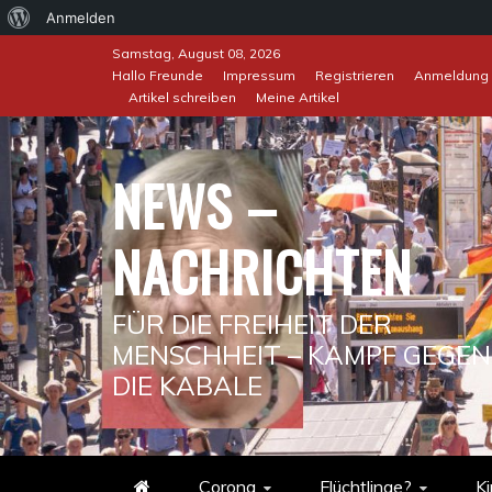
Über
Anmelden
Skip
WordPress
Samstag, August 08, 2026
to
Hallo Freunde
Impressum
Registrieren
Anmeldung
Artikel schreiben
Meine Artikel
content
NEWS –
NACHRICHTEN
FÜR DIE FREIHEIT DER
MENSCHHEIT – KAMPF GEGEN
DIE KABALE
Corona
Flüchtlinge?
Ki