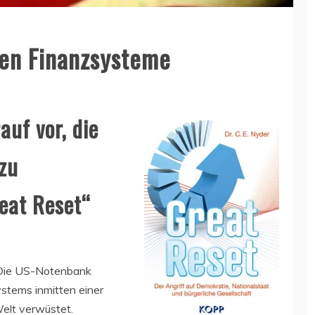
len Finanzsysteme
auf vor, die
zu
eat Reset“
 Die US-Notenbank
stems inmitten einer
Welt verwüstet.