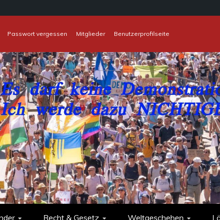
Passwort vergessen
Mitglieder
Benutzerprofilseite
nder
Recht & Gesetz
Weltgeschehen
L